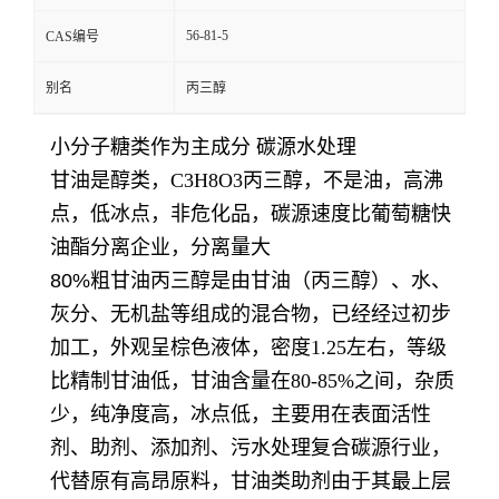
56-81-5
CAS编号
别名
丙三醇
小分子糖类作为主成分 碳源水处理
甘油是醇类，C3H8O3丙三醇，不是油，高沸
点，低冰点，非危化品，碳源速度比葡萄糖快
油酯分离企业，分离量大
80%粗甘油
丙三醇
是由甘油（丙三醇）、水、
灰分、无机盐等组成的混合物，已经经过初步
加工，外观呈棕色液体，密度1.25左右，等级
比精制甘油低，甘油含量在80-85%之间，杂质
少，纯净度高，冰点低，主要用在表面活性
剂、助剂、添加剂、污水处理复合碳源行业，
代替原有高昂原料，甘油类助剂由于其最上层