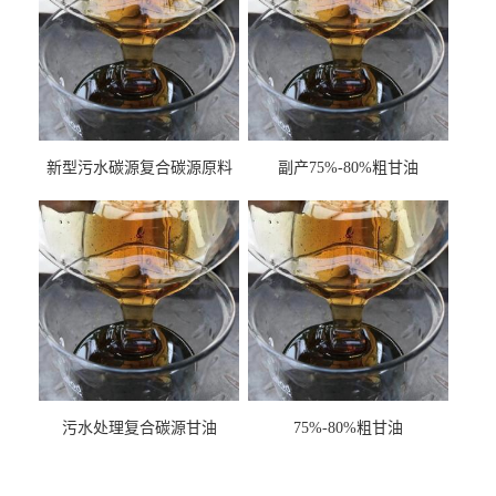
新型污水碳源复合碳源原料
副产75%-80%粗甘油
甘油COD120万
污水处理复合碳源甘油
75%-80%粗甘油
COD120万