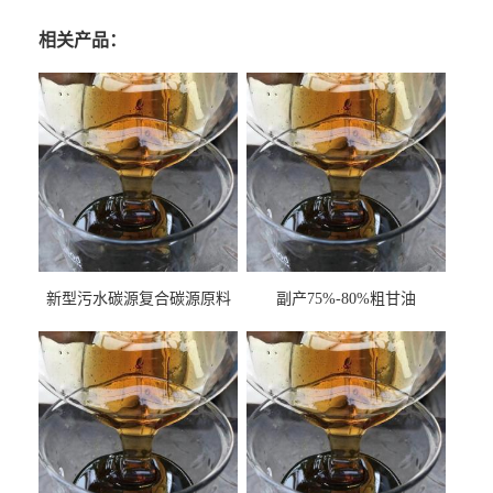
相关产品：
新型污水碳源复合碳源原料
副产75%-80%粗甘油
甘油COD120万