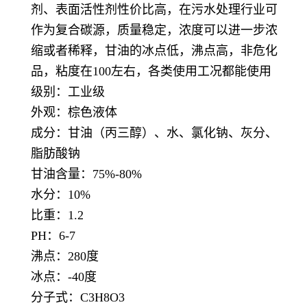
剂、表面活性剂性价比高，在污水处理行业可
作为复合碳源，质量稳定，浓度可以进一步浓
缩或者稀释，甘油的冰点低，沸点高，非危化
品，粘度在100左右，各类使用工况都能使用
级别：工业级
外观：棕色液体
成分：甘油（丙三醇）、水、氯化钠、灰分、
脂肪酸钠
甘油含量：75%-80%
水分：10%
比重：1.2
PH：6-7
沸点：280度
冰点：-40度
分子式：C3H8O3