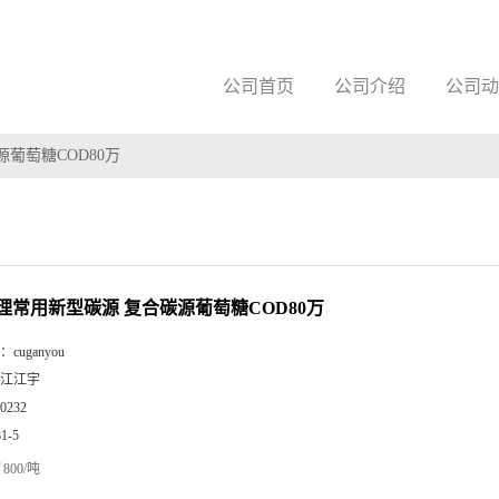
公司首页
公司介绍
公司动
葡萄糖COD80万
理常用新型碳源 复合碳源葡萄糖COD80万
：
cuganyou
江江宇
0232
81-5
800/吨