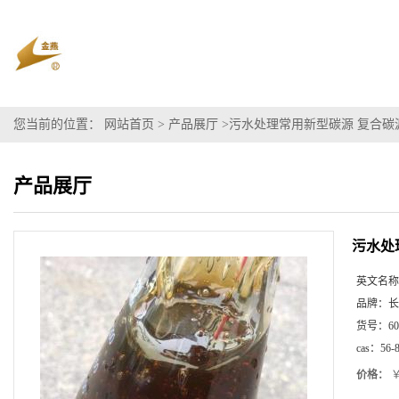
您当前的位置：
网站首页
>
产品展厅
>
污水处理常用新型碳源 复合碳源
产品展厅
污水处
英文名称
品牌：
长
货号：
60
cas：
56-
价格：
￥