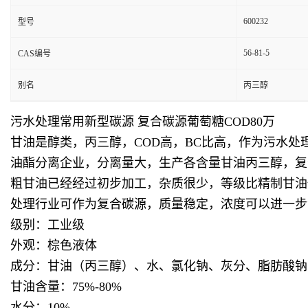
600232
型号
56-81-5
CAS编号
别名
丙三醇
污水处理常用新型碳源 复合碳源葡萄糖COD80万
甘油是醇类，丙三醇，COD高，BC比高，作为污水
油酯分离企业，分离量大，生产各含量甘油丙三醇，复
粗甘油已经经过初步加工，杂质很少，等级比精制甘油
处理行业可作为复合碳源，质量稳定，浓度可以进一步
级别：工业级
外观：棕色液体
成分：甘油（丙三醇）、水、氯化钠、灰分、脂肪酸钠
甘油含量：75%-80%
水分：10%