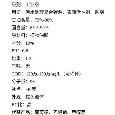
级别：工业级
用途：污水处理复合碳源、表面活性剂、助剂
甘油含量：75%-80%
固含量：85%-90%
原材料：植物油脂
水分：10%
PH：6-8
比重：1.2
气味：无
COD：120万-130万mg/L（可稀释）
分子量：96
冰点：-40度
外观：棕色液体
BC比：高
代替产品：葡萄糖、乙酸钠、甲醇等