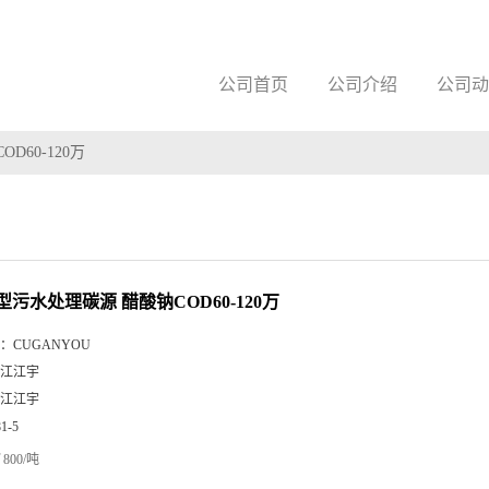
公司首页
公司介绍
公司动
60-120万
污水处理碳源 醋酸钠COD60-120万
：
CUGANYOU
江江宇
江江宇
81-5
800/吨