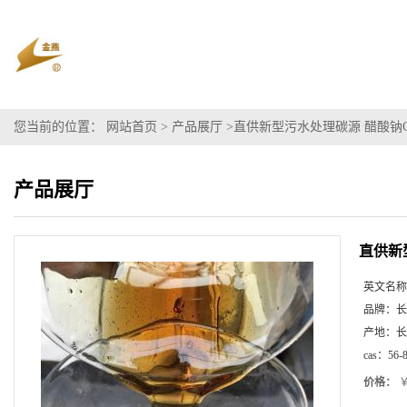
您当前的位置：
网站首页
>
产品展厅
>
直供新型污水处理碳源 醋酸钠COD
产品展厅
直供新型
英文名称
品牌：
长
产地：
长
cas：
56-
价格：
￥