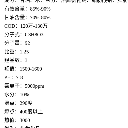
成分：甘油、水、灰分、溶解氯化钠、脂肪酸钠、脂肪
有效含量：85%-90%
甘油含量：70%-80%
COD：120万-130万
分子式：C3H8O3
分子量：92
比重：1.25
羟基数：3
羟值：1500-1600
PH：7-8
氯离子：5000ppm
水分：10%
沸点：290度
燃点：400度以上
热值：3000