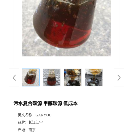
污水复合碳源 甲醇碳源 低成本
英文名称：
GANYOU
品牌：
长江江宇
产地：
南京