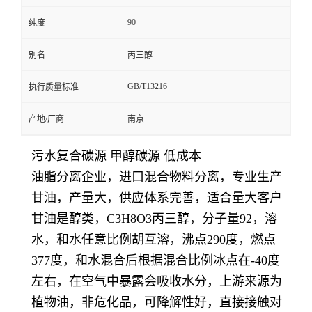
90
纯度
别名
丙三醇
GB/T13216
执行质量标准
产地/厂商
南京
污水复合碳源 甲醇碳源 低成本
油脂分离企业，进口混合物料分离，专业生产
甘油，产量大，供应体系完善，适合量大客户
甘油是醇类，C3H8O3丙三醇，分子量92，溶
水，和水任意比例胡互溶，沸点290度，燃点
377度，和水混合后根据混合比例冰点在-40度
左右，在空气中暴露会吸收水分，上游来源为
植物油，非危化品，可降解性好，直接接触对