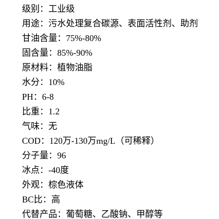
级别：工业级
用途：污水处理复合碳源、表面活性剂、助剂
甘油含量：75%-80%
固含量：85%-90%
原材料：植物油脂
水分：10%
PH：6-8
比重：1.2
气味：无
COD：120万-130万mg/L（可稀释）
分子量：96
冰点：-40度
外观：棕色液体
BC比：高
代替产品：葡萄糖、乙酸钠、甲醇等