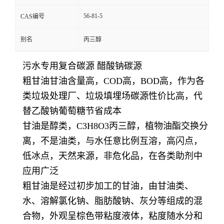
56-81-5
CAS编号
别名
丙三醇
污水专用复合碳源 醋酸钠碳源
粗甘油甘油含量高，COD高，BOD高，作为各
类垃圾处理厂、垃圾填埋场碳源性价比高，代
替乙酸钠葡萄糖节省成本
甘油是醇类，C3H8O3丙三醇，植物油酯交换分
离，不是油类，与水任意比例互溶，高闪点，
低冰点，天然来源，非危化品，在各类助剂中
应用广泛
粗甘油是经过初步加工的甘油，由甘油类、
水、溶解氯化钠、脂肪酸钠、灰分等组成的混
合物，外观呈棕色带粘度液体，粘度随水分和