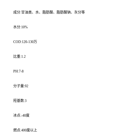
成分:甘油类、水、脂肪酸、脂肪酸钠、灰分等
水分:10%
COD:120-130万
比重:1.2
PH:7-8
分子量:92
羟基数:3
冰点:-40度
燃点:400度以上