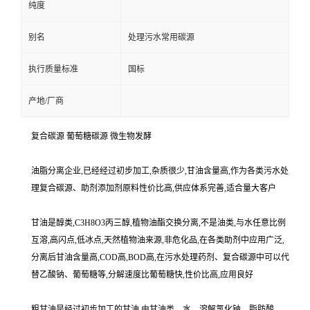
纯度
别名
处理污水常用碳源
执行质量标准
国标
产地/厂商
复合碳源 葡萄糖碳源 微生物发酵
油脂分离企业,已经经过初步加工,杂质很少,甘油含量高,作为各类污水处
理复合碳源、助剂添加剂原料性价比高,供应体系完善,适合量大客户
甘油是醇类,C3H8O3丙三醇,植物油酯交换分离,不是油类,与水任意比例
互溶,高闪点,低冰点,天然植物油来源,非危化品,在各类助剂中应用广泛,
分离后甘油含量高,COD高,BOD高,在污水处理药剂、复合碳源中可以代
替乙酸钠、葡萄糖等,分解速度比葡萄糖快,性价比高,应用良好
粗甘油是经过初步加工的甘油,由甘油类、水、溶解氯化钠、脂肪酸