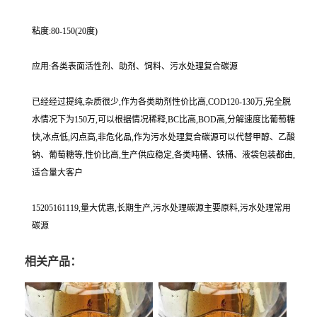
粘度:80-150(20度)
应用:各类表面活性剂、助剂、饲料、污水处理复合碳源
已经经过提纯,杂质很少,作为各类助剂性价比高,COD120-130万,完全脱
水情况下为150万,可以根据情况稀释,BC比高,BOD高,分解速度比葡萄糖
快,冰点低,闪点高,非危化品,作为污水处理复合碳源可以代替甲醇、乙酸
钠、葡萄糖等,性价比高,生产供应稳定,各类吨桶、铁桶、液袋包装都由,
适合量大客户
15205161119,量大优惠,长期生产,污水处理碳源主要原料,污水处理常用
碳源
相关产品：