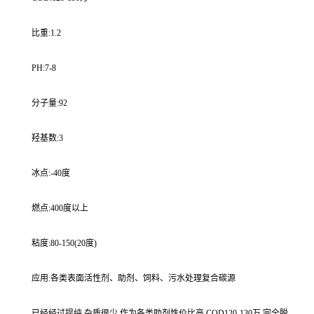
比重:1.2
PH:7-8
分子量:92
羟基数:3
冰点:-40度
燃点:400度以上
粘度:80-150(20度)
应用:各类表面活性剂、助剂、饲料、污水处理复合碳源
已经经过提纯,杂质很少,作为各类助剂性价比高,COD120-130万,完全脱