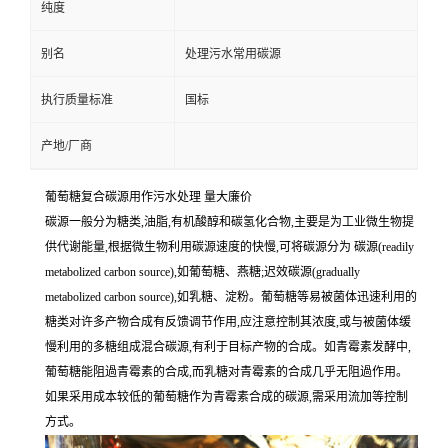
纯度
别名
处理污水常用碳源
执行质量标准
国标
产地/厂商
葡萄糖复合碳源用作污水处理 量大廉价
碳源一般分为糖类,油脂,有机酸醇和碳氢化合物,主要是为工业微生物提
供代谢能量,根据微生物利用碳源速度的快慢,可将碳源分为 碳源(readily
metabolized carbon source),如葡萄糖、燕糖;迟效碳源(gradually
metabolized carbon source),如乳糖、淀粉。葡萄糖等易被菌体迅速利用的
糖类对许多产物合成有反馈调节作用,应注意控制其浓度,或与被菌体缓
慢利用的多糖组成混合碳源,有利于目标产物的合成。如青霉素发酵中,
葡萄糖能阻過青霉素的合成,而乳糖对青霉素的合成几乎无阻過作用。
如果采用成本较低的葡萄糖作为青霉素合成的碳源,需采用流加等控制
方式。