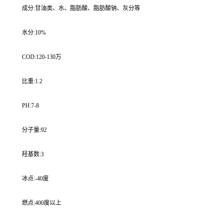
成分:甘油类、水、脂肪酸、脂肪酸钠、灰分等
水分:10%
COD:120-130万
比重:1.2
PH:7-8
分子量:92
羟基数:3
冰点:-40度
燃点:400度以上