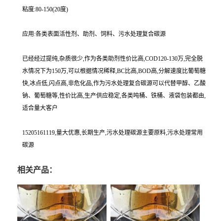
粘度:80-150(20度)
应用:各类表面活性剂、助剂、饲料、污水处理复合碳源
已经经过提纯,杂质很少,作为各类助剂性价比高,COD120-130万,完全脱
水情况下为150万,可以根据情况稀释,BC比高,BOD高,分解速度比葡萄糖
快,冰点低,闪点高,非危化品,作为污水处理复合碳源可以代替甲醇、乙酸
钠、葡萄糖等,性价比高,生产供应稳定,各类吨桶、铁桶、液袋包装都由,
适合量大客户
15205161119,量大优惠,长期生产,污水处理碳源主要原料,污水处理常用
碳源
相关产品：