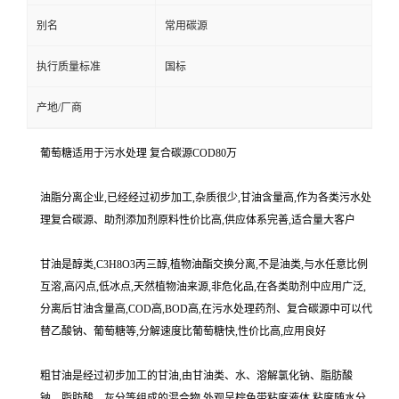
别名
常用碳源
执行质量标准
国标
产地/厂商
葡萄糖适用于污水处理 复合碳源COD80万
油脂分离企业,已经经过初步加工,杂质很少,甘油含量高,作为各类污水处
理复合碳源、助剂添加剂原料性价比高,供应体系完善,适合量大客户
甘油是醇类,C3H8O3丙三醇,植物油酯交换分离,不是油类,与水任意比例
互溶,高闪点,低冰点,天然植物油来源,非危化品,在各类助剂中应用广泛,
分离后甘油含量高,COD高,BOD高,在污水处理药剂、复合碳源中可以代
替乙酸钠、葡萄糖等,分解速度比葡萄糖快,性价比高,应用良好
粗甘油是经过初步加工的甘油,由甘油类、水、溶解氯化钠、脂肪酸
钠、脂肪酸、灰分等组成的混合物,外观呈棕色带粘度液体,粘度随水分