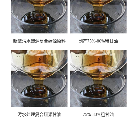
新型污水碳源复合碳源原料
副产75%-80%粗甘油
甘油COD120万
污水处理复合碳源甘油
75%-80%粗甘油
COD120万