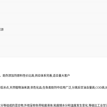
碳源
源、助剂添加剂原料性价比高,供应体系完善,适合量大客户
闪点,低冰点,天然植物油来源,非危化品,在各类助剂中应用广泛,分离后甘油含量高,COD
等组成的混合物,外观呈棕色带粘度液体,粘度随水分和温度发生变化,等级比工业甘油低