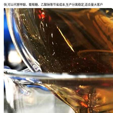
快,可以代替甲醇、葡萄糖、乙酸钠等节省成本,生产分离稳定,适合量大客户