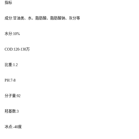
指标
成分:甘油类、水、脂肪酸、脂肪酸钠、灰分等
水分:10%
COD:120-130万
比重:1.2
PH:7-8
分子量:92
羟基数:3
冰点:-40度