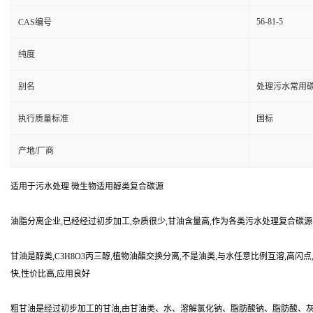
56-81-5
CAS编号
纯度
别名
处理污水常用
执行质量标准
国标
产地/厂商
适用于污水处理 微生物适用醇类复合碳源
油脂分离企业,已经经过初步加工,杂质很少,甘油含量高,作为各类污水处理复合碳
甘油是醇类,C3H8O3丙三醇,植物油酯交换分离,不是油类,与水任意比例互溶,高
快,性价比高,应用良好
粗甘油是经过初步加工的甘油,由甘油类、水、溶解氯化钠、脂肪酸钠、脂肪酸、灰分