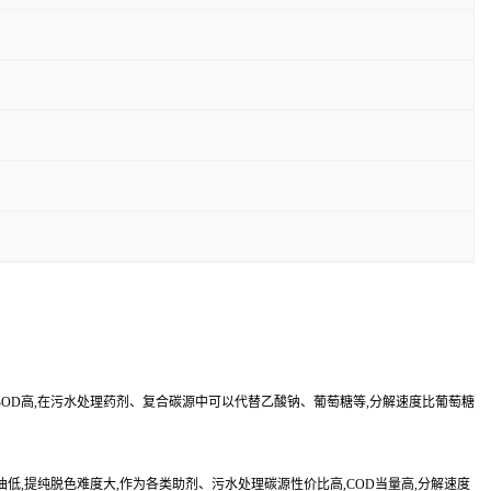
高,BOD高,在污水处理药剂、复合碳源中可以代替乙酸钠、葡萄糖等,分解速度比葡萄糖
,提纯脱色难度大,作为各类助剂、污水处理碳源性价比高,COD当量高,分解速度