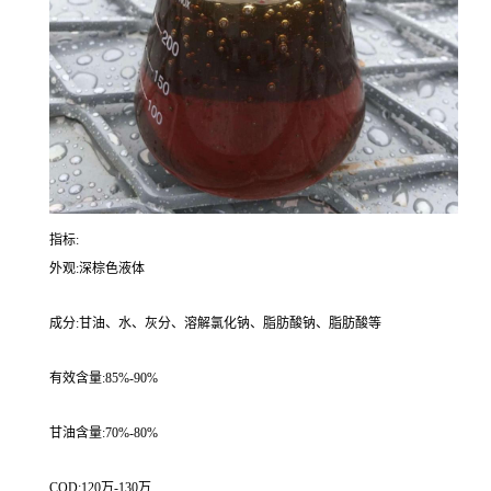
指标:
外观:深棕色液体
成分:甘油、水、灰分、溶解氯化钠、脂肪酸钠、脂肪酸等
有效含量:85%-90%
甘油含量:70%-80%
COD:120万-130万