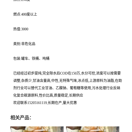
燃点:400度以上
热值:3000
类别:非危化品
包装:罐车、铁桶、吨桶
已经经过初步提纯,完全除水后COD在150万,水分可控,浓度可以按需要
调整,杂质少,甘油含量高,中性,无特殊气味,冰点低,上游原料为油脂,在助
剂行业可以替代工业甘油、乙酸钠、葡萄糖等使用,污水处理行业反硝
化复合碳源原料,性价比高,质量稳定,长期供应
欢迎联系15205161119,长期在产,量大优惠
相关产品：