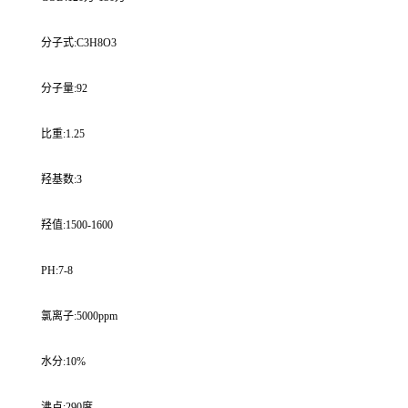
分子式:C3H8O3
分子量:92
比重:1.25
羟基数:3
羟值:1500-1600
PH:7-8
氯离子:5000ppm
水分:10%
沸点:290度