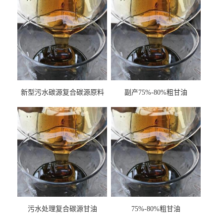
新型污水碳源复合碳源原料
副产75%-80%粗甘油
甘油COD120万
污水处理复合碳源甘油
75%-80%粗甘油
COD120万