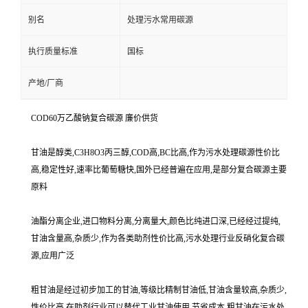
别名
处理污水常用碳源
执行质量标准
国标
产地/厂商
COD60万乙酸钠复合碳源 廉价供货
甘油是醇类,C3H8O3丙三醇,COD高,BC比高,作为污水处理碳源性价比
高,稳定性好,速率比葡萄糖快,国外已经普遍在应用,是部分复合碳源主要
原料
油酯分离企业,进口物料分离,分离量大,颜色比纯进口深,已经经过提纯,
甘油含量高,杂质少,作为各类助剂性价比高,污水处理行业反硝化复合碳
源,应用广泛
粗甘油是经过初步加工的甘油,等级比精制甘油低,甘油含量较高,杂质少,
性价比高,在助剂行业可以替代工业甘油使用,节省成本,粗甘油在污水处