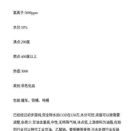
氯离子:5000ppm
水分:10%
沸点:290度
燃点:400度以上
热值:3000
类别:非危化品
包装:罐车、铁桶、吨桶
已经经过初步提纯,完全除水后COD在150万,水分可控,浓度可以按需要
调整,杂质少,甘油含量高,中性,无特殊气味,冰点低,上游原料为油脂,在助
剂行业可以替代工业甘油、乙酸钠、葡萄糖等使用,污水处理行业反硝