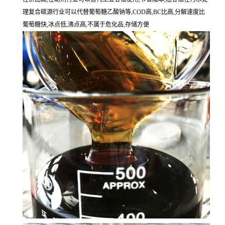
理复合碳源行业可以代替葡萄糖乙酸钠等,COD高,BC比高,分解速度比
葡萄糖快,冰点低,沸点高,不属于危化品,存储方便