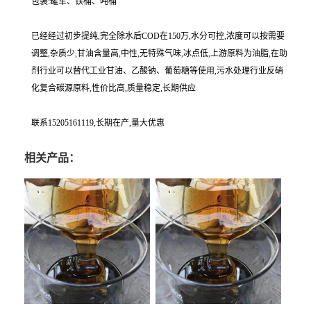
包装:罐车、铁桶、吨桶
已经经过初步提纯,完全除水后COD在150万,水分可控,浓度可以按需要
调整,杂质少,甘油含量高,中性,无特殊气味,冰点低,上游原料为油脂,在助
剂行业可以替代工业甘油、乙酸钠、葡萄糖等使用,污水处理行业反硝
化复合碳源原料,性价比高,质量稳定,长期供应
联系15205161119,长期在产,量大优惠
相关产品：