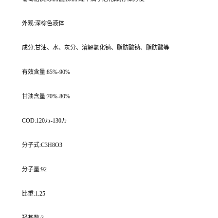
外观:深棕色液体
成分:甘油、水、灰分、溶解氯化钠、脂肪酸钠、脂肪酸等
有效含量:85%-90%
甘油含量:70%-80%
COD:120万-130万
分子式:C3H8O3
分子量:92
比重:1.25