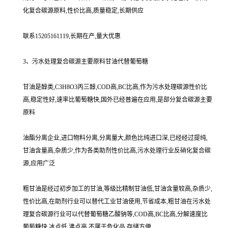
化复合碳源原料,性价比高,质量稳定,长期供应
联系15205161119,长期在产,量大优惠
3、污水处理复合碳源主要原料甘油代替葡萄糖
甘油是醇类,C3H8O3丙三醇,COD高,BC比高,作为污水处理碳源性价比
高,稳定性好,速率比葡萄糖快,国外已经普遍在应用,是部分复合碳源主要
原料
油酯分离企业,进口物料分离,分离量大,颜色比纯进口深,已经经过提纯,
甘油含量高,杂质少,作为各类助剂性价比高,污水处理行业反硝化复合碳
源,应用广泛
粗甘油是经过初步加工的甘油,等级比精制甘油低,甘油含量较高,杂质少,
性价比高,在助剂行业可以替代工业甘油使用,节省成本,粗甘油在污水处
理复合碳源行业可以代替葡萄糖乙酸钠等,COD高,BC比高,分解速度比
葡萄糖快,冰点低,沸点高,不属于危化品,存储方便