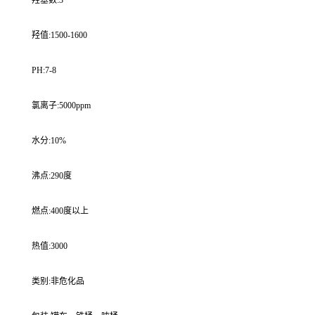
羟基数:3
羟值:1500-1600
PH:7-8
氯离子:5000ppm
水分:10%
沸点:290度
燃点:400度以上
热值:3000
类别:非危化品