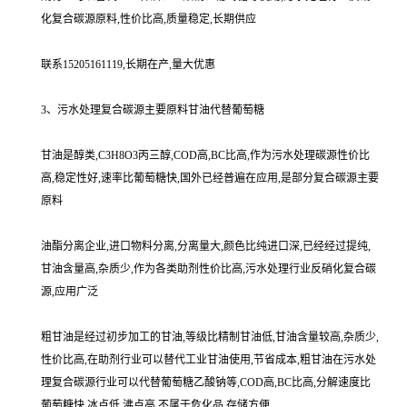
化复合碳源原料,性价比高,质量稳定,长期供应
联系15205161119,长期在产,量大优惠
3、污水处理复合碳源主要原料甘油代替葡萄糖
甘油是醇类,C3H8O3丙三醇,COD高,BC比高,作为污水处理碳源性价比
高,稳定性好,速率比葡萄糖快,国外已经普遍在应用,是部分复合碳源主要
原料
油酯分离企业,进口物料分离,分离量大,颜色比纯进口深,已经经过提纯,
甘油含量高,杂质少,作为各类助剂性价比高,污水处理行业反硝化复合碳
源,应用广泛
粗甘油是经过初步加工的甘油,等级比精制甘油低,甘油含量较高,杂质少,
性价比高,在助剂行业可以替代工业甘油使用,节省成本,粗甘油在污水处
理复合碳源行业可以代替葡萄糖乙酸钠等,COD高,BC比高,分解速度比
葡萄糖快,冰点低,沸点高,不属于危化品,存储方便