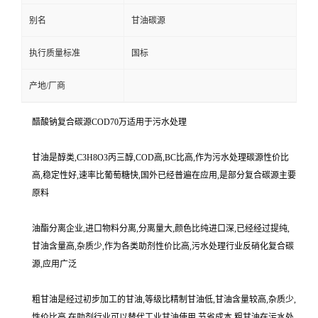
别名
甘油碳源
执行质量标准
国标
产地/厂商
醋酸钠复合碳源COD70万适用于污水处理
甘油是醇类,C3H8O3丙三醇,COD高,BC比高,作为污水处理碳源性价比
高,稳定性好,速率比葡萄糖快,国外已经普遍在应用,是部分复合碳源主要
原料
油酯分离企业,进口物料分离,分离量大,颜色比纯进口深,已经经过提纯,
甘油含量高,杂质少,作为各类助剂性价比高,污水处理行业反硝化复合碳
源,应用广泛
粗甘油是经过初步加工的甘油,等级比精制甘油低,甘油含量较高,杂质少,
性价比高,在助剂行业可以替代工业甘油使用,节省成本,粗甘油在污水处