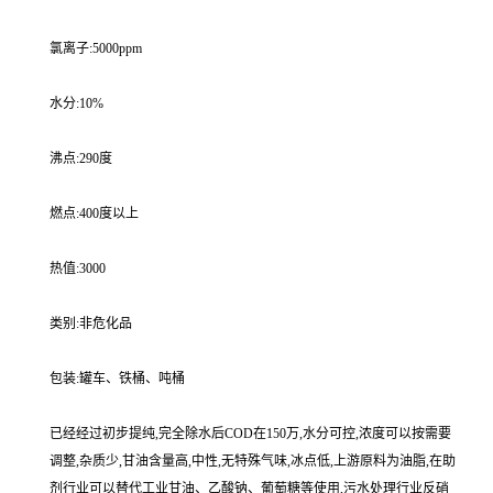
氯离子:5000ppm
水分:10%
沸点:290度
燃点:400度以上
热值:3000
类别:非危化品
包装:罐车、铁桶、吨桶
已经经过初步提纯,完全除水后COD在150万,水分可控,浓度可以按需要
调整,杂质少,甘油含量高,中性,无特殊气味,冰点低,上游原料为油脂,在助
剂行业可以替代工业甘油、乙酸钠、葡萄糖等使用,污水处理行业反硝