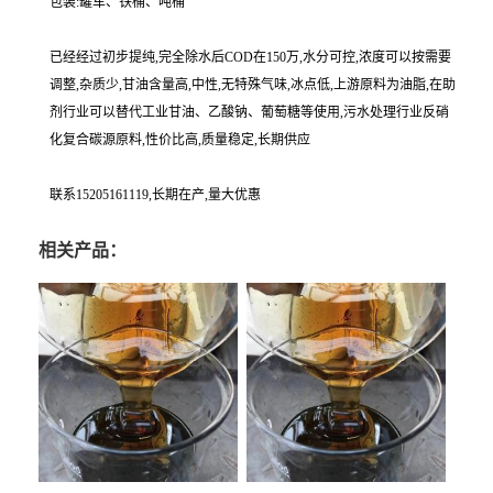
包装:罐车、铁桶、吨桶
已经经过初步提纯,完全除水后COD在150万,水分可控,浓度可以按需要
调整,杂质少,甘油含量高,中性,无特殊气味,冰点低,上游原料为油脂,在助
剂行业可以替代工业甘油、乙酸钠、葡萄糖等使用,污水处理行业反硝
化复合碳源原料,性价比高,质量稳定,长期供应
联系15205161119,长期在产,量大优惠
相关产品：