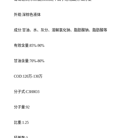
外观:深棕色液体
成分:甘油、水、灰分、溶解氯化钠、脂肪酸钠、脂肪酸等
有效含量:85%-90%
甘油含量:70%-80%
COD:120万-130万
分子式:C3H8O3
分子量:92
比重:1.25