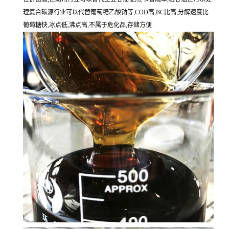
理复合碳源行业可以代替葡萄糖乙酸钠等,COD高,BC比高,分解速度比
葡萄糖快,冰点低,沸点高,不属于危化品,存储方便