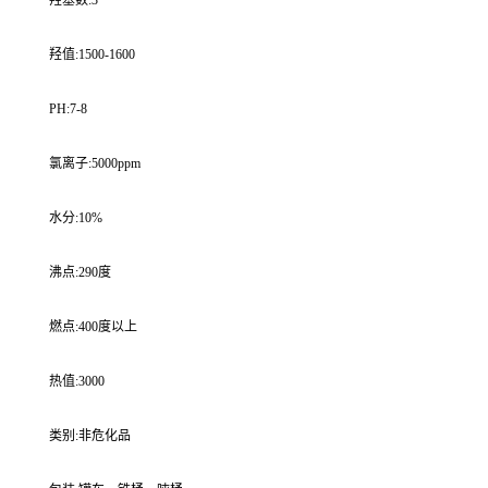
羟基数:3
羟值:1500-1600
PH:7-8
氯离子:5000ppm
水分:10%
沸点:290度
燃点:400度以上
热值:3000
类别:非危化品