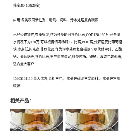
粘度:80-150(20度)
应用:各类表面活性剂、助剂、饲料、污水处理复合碳源
已经经过提纯,杂质很少,作为各类助剂性价比高,COD120-130万,完全脱
水情况下为150万,可以根据情况稀释,BC比高,BOD高,分解速度比葡萄糖
快,冰点低,闪点高,非危化品,作为污水处理复合碳源可以代替甲醇、乙酸
钠、葡萄糖等,性价比高,生产供应稳定,各类吨桶、铁桶、液袋包装都由,
适合量大客户
15205161119,量大优惠,长期生产,污水处理碳源主要原料,污水处理常用
碳源
相关产品：