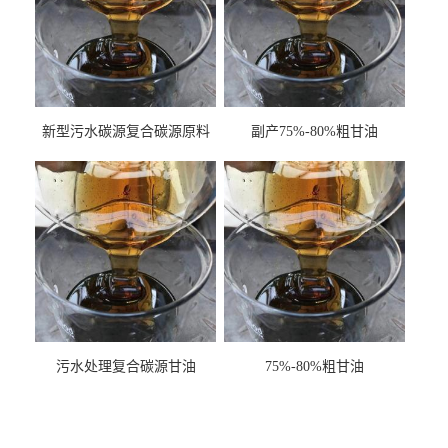
新型污水碳源复合碳源原料
副产75%-80%粗甘油
甘油COD120万
污水处理复合碳源甘油
75%-80%粗甘油
COD120万