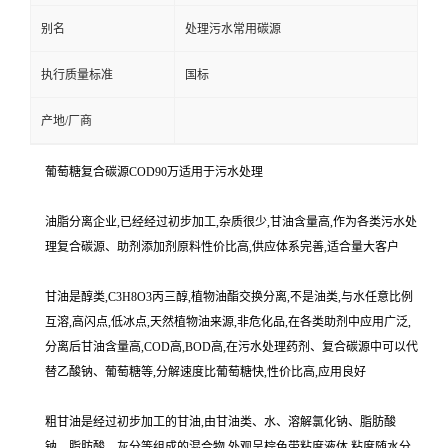
别名
处理污水常用碳源
执行质量标准
国标
产地/厂商
葡萄糖复合碳源COD90万适用于污水处理
油脂分离企业,已经经过初步加工,杂质很少,甘油含量高,作为各类污水处
理复合碳源、助剂添加剂原料性价比高,供应体系完善,适合量大客户
甘油是醇类,C3H8O3丙三醇,植物油酯交换分离,不是油类,与水任意比例
互溶,高闪点,低冰点,天然植物油来源,非危化品,在各类助剂中应用广泛,
分离后甘油含量高,COD高,BOD高,在污水处理药剂、复合碳源中可以代
替乙酸钠、葡萄糖等,分解速度比葡萄糖快,性价比高,应用良好
粗甘油是经过初步加工的甘油,由甘油类、水、溶解氯化钠、脂肪酸
钠、脂肪酸、灰分等组成的混合物,外观呈棕色带粘度液体,粘度随水分