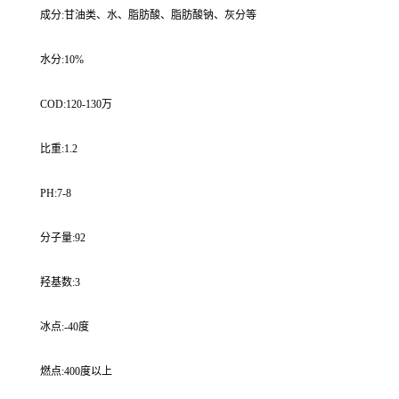
成分:甘油类、水、脂肪酸、脂肪酸钠、灰分等
水分:10%
COD:120-130万
比重:1.2
PH:7-8
分子量:92
羟基数:3
冰点:-40度
燃点:400度以上