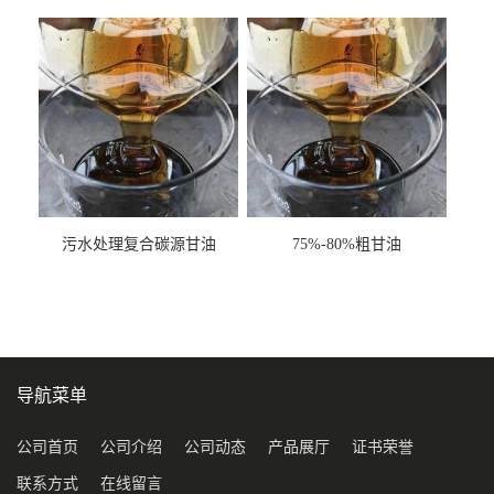
甘油COD120万
污水处理复合碳源甘油
75%-80%粗甘油
COD120万
导航菜单
公司首页
公司介绍
公司动态
产品展厅
证书荣誉
联系方式
在线留言