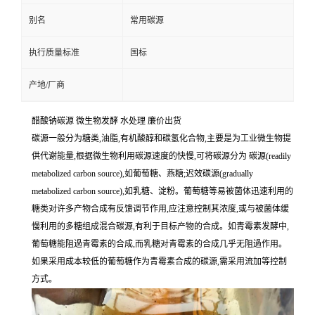
别名
常用碳源
执行质量标准
国标
产地/厂商
醋酸钠碳源 微生物发酵 水处理 廉价出货
碳源一般分为糖类,油脂,有机酸醇和碳氢化合物,主要是为工业微生物提
供代谢能量,根据微生物利用碳源速度的快慢,可将碳源分为 碳源(readily
metabolized carbon source),如葡萄糖、燕糖;迟效碳源(gradually
metabolized carbon source),如乳糖、淀粉。葡萄糖等易被菌体迅速利用的
糖类对许多产物合成有反馈调节作用,应注意控制其浓度,或与被菌体缓
慢利用的多糖组成混合碳源,有利于目标产物的合成。如青霉素发酵中,
葡萄糖能阻過青霉素的合成,而乳糖对青霉素的合成几乎无阻過作用。
如果采用成本较低的葡萄糖作为青霉素合成的碳源,需采用流加等控制
方式。