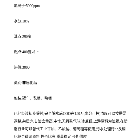
氯离子:5000ppm
水分:10%
沸点:290度
燃点:400度以上
热值:3000
类别:非危化品
包装:罐车、铁桶、吨桶
已经经过初步提纯,完全除水后COD在150万,水分可控,浓度可以按需要
调整,杂质少,甘油含量高,中性,无特殊气味,冰点低,上游原料为油脂,在助
剂行业可以替代工业甘油、乙酸钠、葡萄糖等使用,污水处理行业反硝
化复合碳源原料,性价比高,质量稳定,长期供应