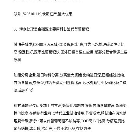
联系15205161119,长期在产,量大优惠
3、污水处理复合碳源主要原料甘油代替葡萄糖
甘油是醇类,C3H8O3丙三醇,COD高,BC比高,作为污水处理碳源性价比
高,稳定性好,速率比葡萄糖快,国外已经普遍在应用,是部分复合碳源主要
原料
油酯分离企业,进口物料分离,分离量大,颜色比纯进口深,已经经过提纯,
甘油含量高,杂质少,作为各类助剂性价比高,污水处理行业反硝化复合碳
源,应用广泛
粗甘油是经过初步加工的甘油,等级比精制甘油低,甘油含量较高,杂质少,
性价比高,在助剂行业可以替代工业甘油使用,节省成本,粗甘油在污水处
理复合碳源行业可以代替葡萄糖乙酸钠等,COD高,BC比高,分解速度比
葡萄糖快,冰点低,沸点高,不属于危化品,存储方便