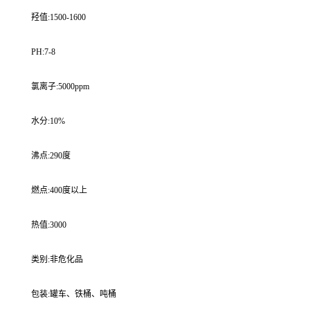
羟值:1500-1600
PH:7-8
氯离子:5000ppm
水分:10%
沸点:290度
燃点:400度以上
热值:3000
类别:非危化品
包装:罐车、铁桶、吨桶