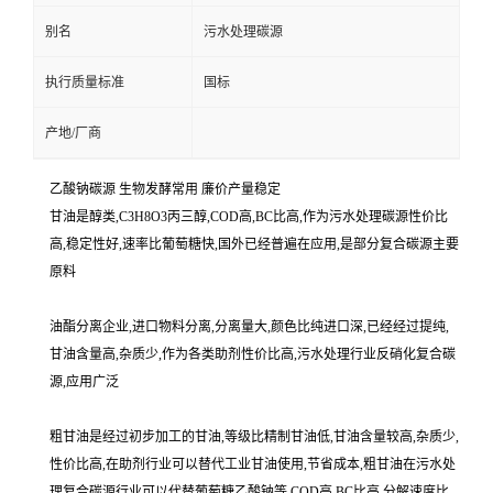
别名
污水处理碳源
执行质量标准
国标
产地/厂商
乙酸钠碳源 生物发酵常用 廉价产量稳定
甘油是醇类,C3H8O3丙三醇,COD高,BC比高,作为污水处理碳源性价比
高,稳定性好,速率比葡萄糖快,国外已经普遍在应用,是部分复合碳源主要
原料
油酯分离企业,进口物料分离,分离量大,颜色比纯进口深,已经经过提纯,
甘油含量高,杂质少,作为各类助剂性价比高,污水处理行业反硝化复合碳
源,应用广泛
粗甘油是经过初步加工的甘油,等级比精制甘油低,甘油含量较高,杂质少,
性价比高,在助剂行业可以替代工业甘油使用,节省成本,粗甘油在污水处
理复合碳源行业可以代替葡萄糖乙酸钠等,COD高,BC比高,分解速度比