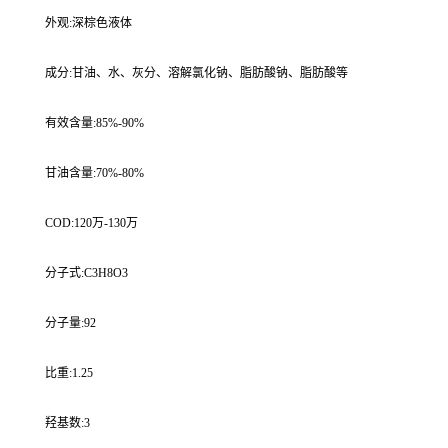
外观:深棕色液体
成分:甘油、水、灰分、溶解氯化钠、脂肪酸钠、脂肪酸等
有效含量:85%-90%
甘油含量:70%-80%
COD:120万-130万
分子式:C3H8O3
分子量:92
比重:1.25
羟基数:3