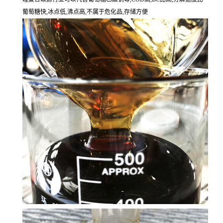
葡萄糖快,冰点低,沸点高,不属于危化品,存储方便