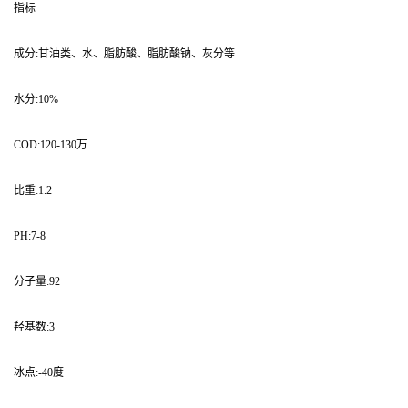
指标
成分:甘油类、水、脂肪酸、脂肪酸钠、灰分等
水分:10%
COD:120-130万
比重:1.2
PH:7-8
分子量:92
羟基数:3
冰点:-40度