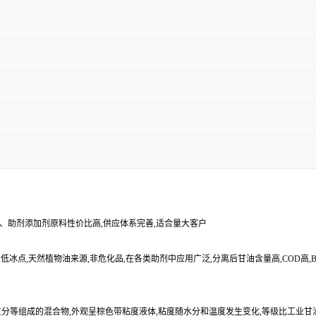
源、助剂添加剂原料性价比高,供应体系完善,适合量大客户
闪点,低冰点,天然植物油来源,非危化品,在各类助剂中应用广泛,分离后甘油含量高,COD
等组成的混合物,外观呈棕色带粘度液体,粘度随水分和温度发生变化,等级比工业甘油低