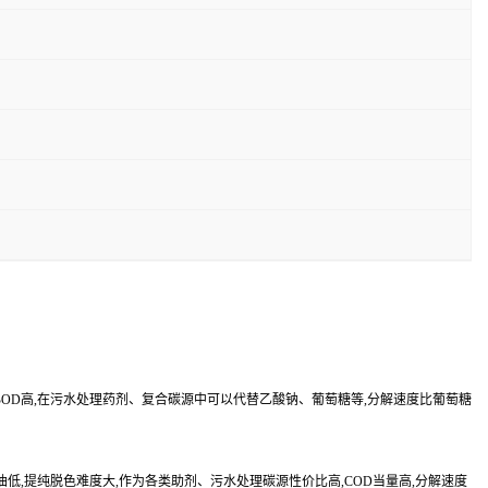
高,BOD高,在污水处理药剂、复合碳源中可以代替乙酸钠、葡萄糖等,分解速度比葡萄糖
,提纯脱色难度大,作为各类助剂、污水处理碳源性价比高,COD当量高,分解速度