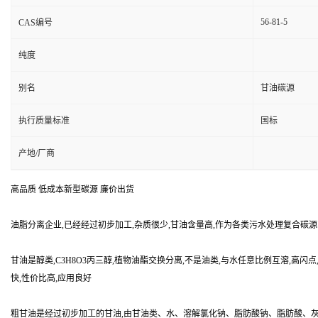
56-81-5
CAS编号
纯度
别名
甘油碳源
执行质量标准
国标
产地/厂商
高品质 低成本新型碳源 廉价出货
油脂分离企业,已经经过初步加工,杂质很少,甘油含量高,作为各类污水处理复合碳
甘油是醇类,C3H8O3丙三醇,植物油酯交换分离,不是油类,与水任意比例互溶,高
快,性价比高,应用良好
粗甘油是经过初步加工的甘油,由甘油类、水、溶解氯化钠、脂肪酸钠、脂肪酸、灰分