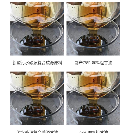
新型污水碳源复合碳源原料
副产75%-80%粗甘油
甘油COD120万
污水处理复合碳源甘油
75%-80%粗甘油