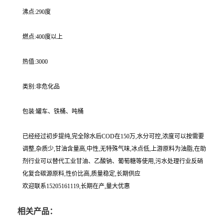
沸点:290度
燃点:400度以上
热值:3000
类别:非危化品
包装:罐车、铁桶、吨桶
已经经过初步提纯,完全除水后COD在150万,水分可控,浓度可以按需要
调整,杂质少,甘油含量高,中性,无特殊气味,冰点低,上游原料为油脂,在助
剂行业可以替代工业甘油、乙酸钠、葡萄糖等使用,污水处理行业反硝
化复合碳源原料,性价比高,质量稳定,长期供应
欢迎联系15205161119,长期在产,量大优惠
相关产品：