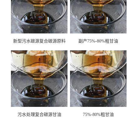
新型污水碳源复合碳源原料
副产75%-80%粗甘油
甘油COD120万
污水处理复合碳源甘油
75%-80%粗甘油
COD120万