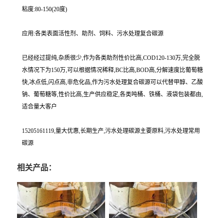
粘度:80-150(20度)
应用:各类表面活性剂、助剂、饲料、污水处理复合碳源
已经经过提纯,杂质很少,作为各类助剂性价比高,COD120-130万,完全脱
水情况下为150万,可以根据情况稀释,BC比高,BOD高,分解速度比葡萄糖
快,冰点低,闪点高,非危化品,作为污水处理复合碳源可以代替甲醇、乙酸
钠、葡萄糖等,性价比高,生产供应稳定,各类吨桶、铁桶、液袋包装都由,
适合量大客户
15205161119,量大优惠,长期生产,污水处理碳源主要原料,污水处理常用
碳源
相关产品：