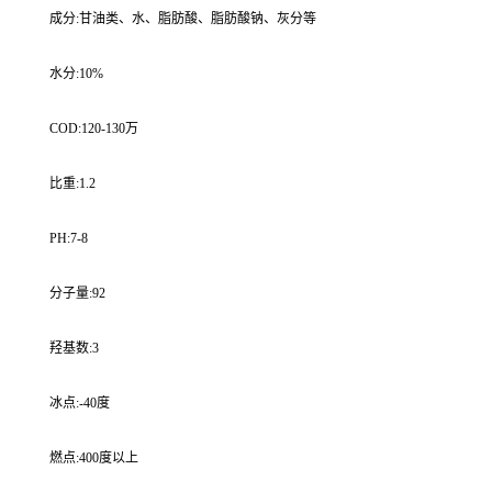
成分:甘油类、水、脂肪酸、脂肪酸钠、灰分等
水分:10%
COD:120-130万
比重:1.2
PH:7-8
分子量:92
羟基数:3
冰点:-40度
燃点:400度以上