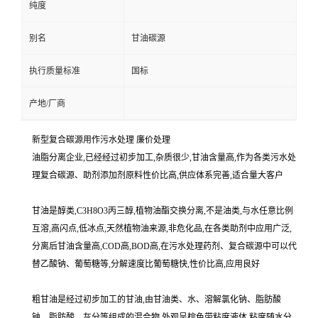
纯度
别名
甘油碳源
执行质量标准
国标
产地/厂商
新型复合碳源用作污水处理 廉价处理
油脂分离企业,已经经过初步加工,杂质很少,甘油含量高,作为各类污水处
理复合碳源、助剂添加剂原料性价比高,供应体系完善,适合量大客户
甘油是醇类,C3H8O3丙三醇,植物油酯交换分离,不是油类,与水任意比例
互溶,高闪点,低冰点,天然植物油来源,非危化品,在各类助剂中应用广泛,
分离后甘油含量高,COD高,BOD高,在污水处理药剂、复合碳源中可以代
替乙酸钠、葡萄糖等,分解速度比葡萄糖快,性价比高,应用良好
粗甘油是经过初步加工的甘油,由甘油类、水、溶解氯化钠、脂肪酸
钠、脂肪酸、灰分等组成的混合物,外观呈棕色带粘度液体,粘度随水分