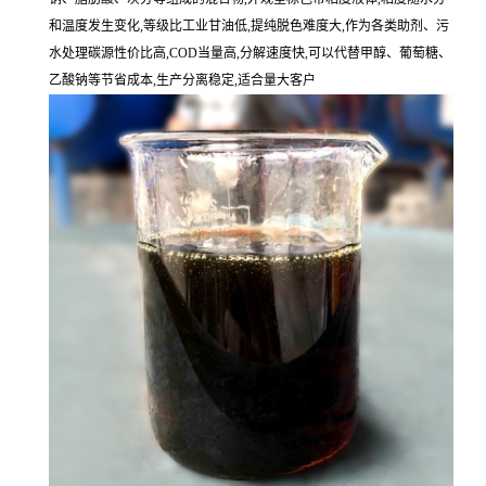
和温度发生变化,等级比工业甘油低,提纯脱色难度大,作为各类助剂、污
水处理碳源性价比高,COD当量高,分解速度快,可以代替甲醇、葡萄糖、
乙酸钠等节省成本,生产分离稳定,适合量大客户