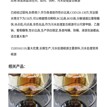
应用:各类表面活性剂、助剂、饲料、污水处理复合碳源
已经经过提纯,杂质很少,作为各类助剂性价比高,COD120-130万,完全脱
水情况下为150万,可以根据情况稀释,BC比高,BOD高,分解速度比葡萄糖
快,冰点低,闪点高,非危化品,作为污水处理复合碳源可以代替甲醇、乙酸
钠、葡萄糖等,性价比高,生产供应稳定,各类吨桶、铁桶、液袋包装都由,
适合量大客户
15205161119,量大优惠,长期生产,污水处理碳源主要原料,污水处理常用
碳源
相关产品：