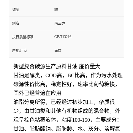
90
纯度
别名
丙三醇
GB/T13216
执行质量标准
产地/厂商
南京
新型复合碳源生产原料甘油 廉价量大
甘油是醇类，COD高，BC比高，作为污水处理
碳源性价比高，稳定性好，速率比葡萄糖快，
国外已经普遍在应用
油酯分离所得，已经经过初步加工，杂质很
少，由甘油类和其他有机物组成的混合物，外
观呈棕色粘稠液体，粘度100-150，主要成分：
甘油、脂肪酸钠、脂肪酸、水、灰分、溶解氯