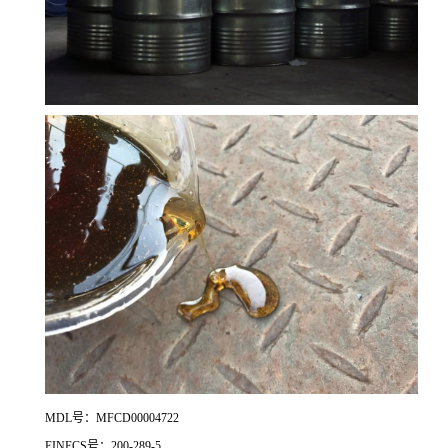
MDL号：MFCD00004722
EINECS号：200-289-5