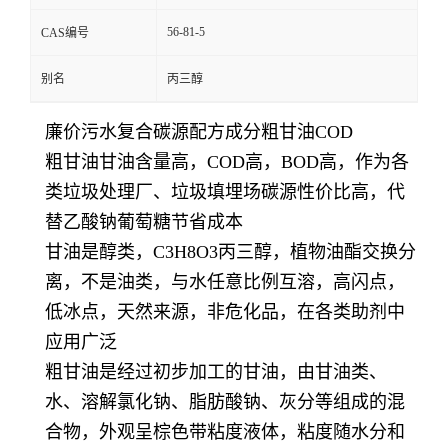
56-81-5
CAS编号
别名
丙三醇
廉价污水复合碳源配方成分粗甘油COD
粗甘油甘油含量高，COD高，BOD高，作为各
类垃圾处理厂、垃圾填埋场碳源性价比高，代
替乙酸钠葡萄糖节省成本
甘油是醇类，C3H8O3丙三醇，植物油酯交换分
离，不是油类，与水任意比例互溶，高闪点，
低冰点，天然来源，非危化品，在各类助剂中
应用广泛
粗甘油是经过初步加工的甘油，由甘油类、
水、溶解氯化钠、脂肪酸钠、灰分等组成的混
合物，外观呈棕色带粘度液体，粘度随水分和