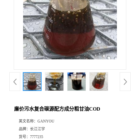
廉价污水复合碳源配方成分粗甘油COD
英文名称：
GANYOU
品牌：
长江江宇
货号：
7777235