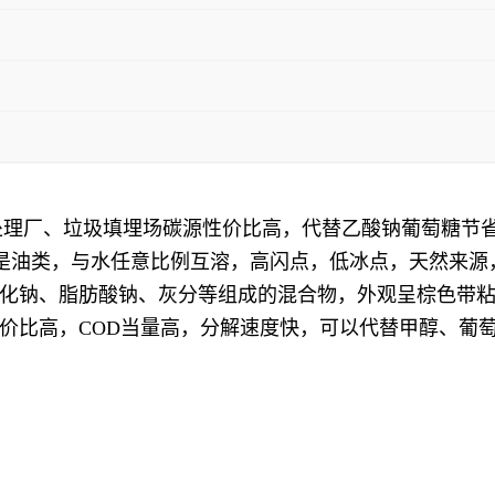
圾处理厂、垃圾填埋场碳源性价比高，代替乙酸钠葡萄糖节
，不是油类，与水任意比例互溶，高闪点，低冰点，天然来
化钠、脂肪酸钠、灰分等组成的混合物，外观呈棕色带
价比高，COD当量高，分解速度快，可以代替甲醇、葡