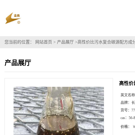
您当前的位置：
网站首页
>
产品展厅
>
高性价比污水复合碳源配方成
产品展厅
高性价
英文名称
品牌：
长
货号：
77
cas：
56-
价格：
￥