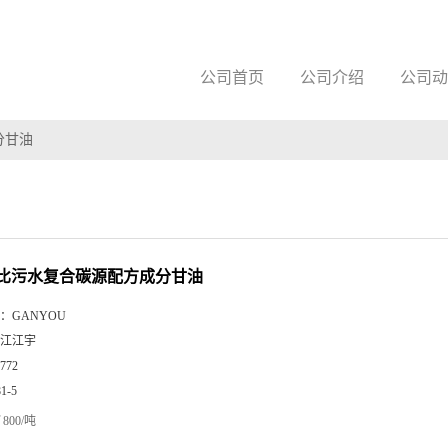
公司首页
公司介绍
公司动
分甘油
比污水复合碳源配方成分甘油
：
GANYOU
江江宇
772
81-5
800/吨