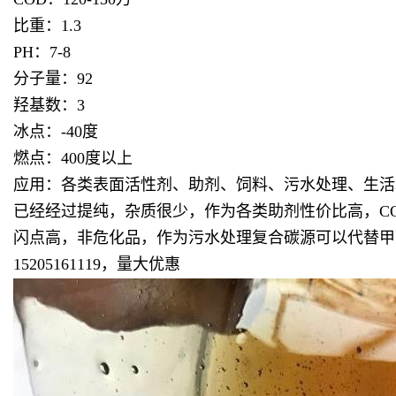
比重：1.3
PH：7-8
分子量：92
羟基数：3
冰点：-40度
燃点：400度以上
应用：各类表面活性剂、助剂、饲料、污水处理、生活
已经经过提纯，杂质很少，作为各类助剂性价比高，COD
闪点高，非危化品，作为污水处理复合碳源可以代替甲
15205161119，量大优惠