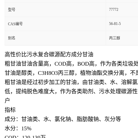
77772
型号
56-81-5
CAS编号
别名
丙三醇
高性价比污水复合碳源配方成分甘油
粗甘油甘油含量高，COD高，BOD高，作为各类垃
甘油是醇类，C3H8O3丙三醇，植物油酯交换分离
粗甘油是经过初步加工的甘油，由甘油类、水、溶解氯
低，提纯脱色难度大，作为各类助剂、污水处理碳源性
户
指标
成分：甘油类、水、氯化钠、脂肪酸钠、灰分等
水分：15%
COD：120-130万