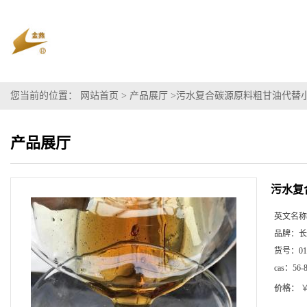
您当前的位置：
网站首页
>
产品展厅
>
污水复合碳源原料粗甘油代替
产品展厅
污水复
英文名称
品牌：
长
货号：
01
cas：
56-
价格：
￥