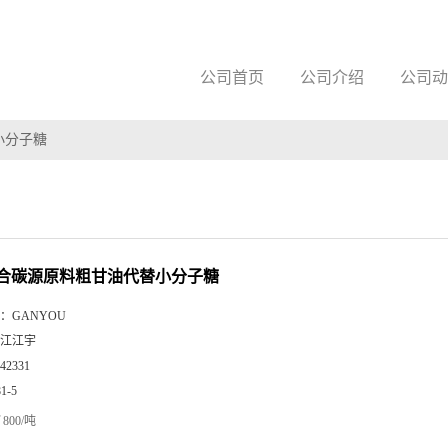
公司首页
公司介绍
公司动
小分子糖
合碳源原料粗甘油代替小分子糖
：
GANYOU
江江宇
42331
81-5
800/吨