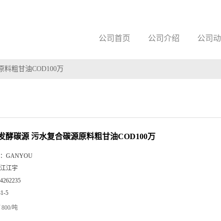
公司首页
公司介绍
公司动
料粗甘油COD100万
发酵碳源 污水复合碳源原料粗甘油COD100万
：
GANYOU
江江宇
4262235
81-5
800/吨