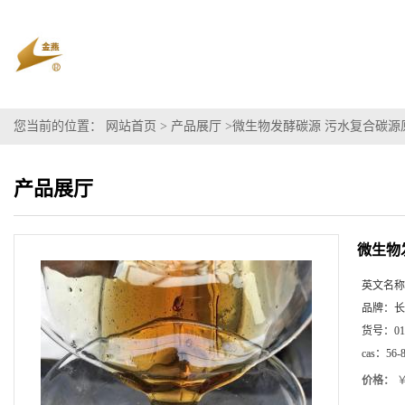
您当前的位置：
网站首页
>
产品展厅
>
微生物发酵碳源 污水复合碳源原
产品展厅
微生物
英文名称
品牌：
长
货号：
01
cas：
56-
价格：
￥