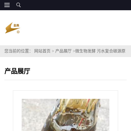
您当前的位置：
网站首页
>
产品展厅
>
微生物发酵 污水复合碳源原
料成分粗甘油COD60万
产品展厅