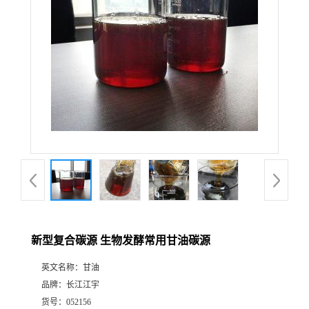
新型复合碳源 生物发酵常用甘油碳源
英文名称：
甘油
品牌：
长江江宇
货号：
052156