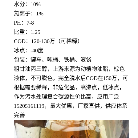
水分：10
%
氯离子：1%
PH：7-8
比重：1.25
COD：120-130万（可稀释）
冰点：-40度
包装：罐车、吨桶、铁桶、液袋
粗甘油丙三醇，上游来源为动植物油脂，棕色
液体，不可脱色，完全脱水后COD在150万，可
根据需要稀释，非危化品，高沸点，低冰点，
作为
污水处理复合碳源性价比高，应用广泛
15205161119，量大优惠，厂家直供，供应体系
完善