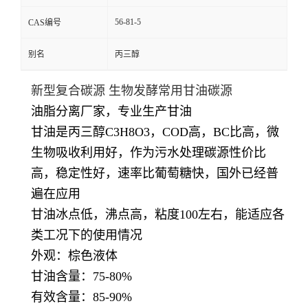
56-81-5
CAS编号
别名
丙三醇
新型复合碳源 生物发酵常用甘油碳源
油脂分离厂家，专业生产甘油
甘油是丙三醇C3H8O3，COD高，BC比高，微
生物吸收利用好，作为污水处理碳源性价比
高，稳定性好，速率比葡萄糖快，国外已经普
遍在应用
甘油冰点低，沸点高，粘度100左右，能适应各
类工况下的使用情况
外观：棕色液体
甘油含量：75-80
%
有效含量：85-90
%