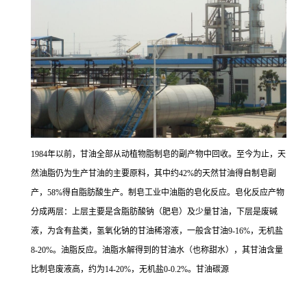
1984年以前，甘油全部从动植物脂制皂的副产物中回收。至今为止，天
然油脂仍为生产甘油的主要原料，其中约42%的天然甘油得自制皂副
产，58%得自脂肪酸生产。制皂工业中油脂的皂化反应。皂化反应产物
分成两层：上层主要是含脂肪酸钠（肥皂）及少量甘油，下层是废碱
液，为含有盐类，氢氧化钠的甘油稀溶液，一般含甘油9-16%，无机盐
8-20%。油脂反应。油脂水解得到的甘油水（也称甜水），其甘油含量
比制皂废液高，约为14-20%，无机盐0-0.2%。甘油碳源