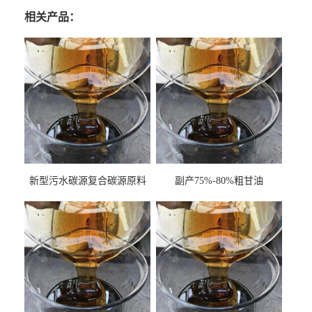
相关产品：
新型污水碳源复合碳源原料
副产75%-80%粗甘油
甘油COD120万