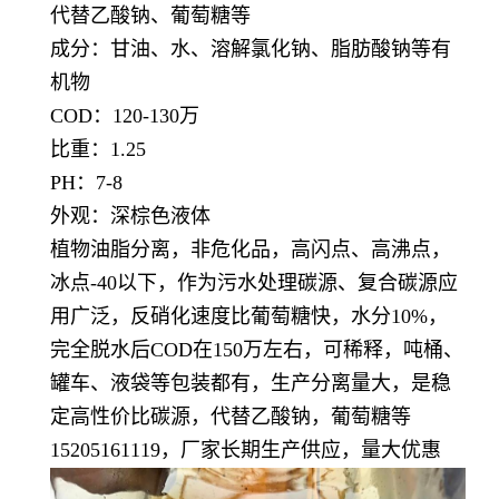
代替乙酸钠、葡萄糖等
成分：甘油、水、溶解氯化钠、脂肪酸钠等有
机物
COD：120-130万
比重：1.25
PH：7-8
外观：深棕色液体
植物油脂分离，非危化品，高闪点、高沸点，
冰点-40以下，作为污水处理碳源、复合碳源应
用广泛，反硝化速度比葡萄糖快，水分10%，
完全脱水后COD在150万左右，可稀释，吨桶、
罐车、液袋等包装都有，生产分离量大，是稳
定高性价比碳源，代替乙酸钠，葡萄糖等
15205161119，厂家长期生产供应，量大优惠