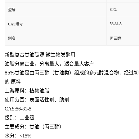
85%
型号
56-81-5
CAS编号
别名
丙三醇
新型复合甘油碳源 微生物发酵用
油脂分离企业，分离量大，适合量大客户
85%甘油
是由丙三醇（甘油类）组成的多元醇混合物，经过初
的 原料
上游原料：植物油脂
使用范围：表面活性剂、助剂
CAS:56-81-5
级别：工业级
主要成分：甘油（丙三醇）
水分：<15%