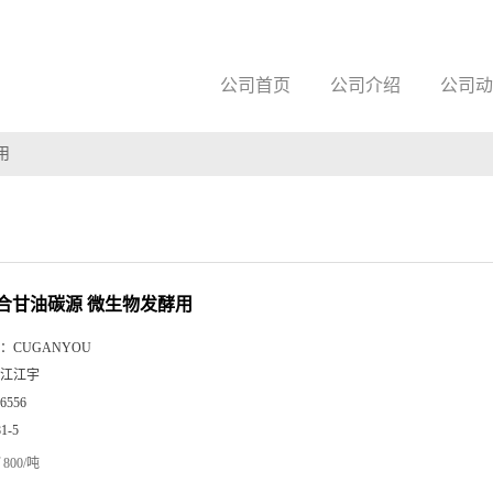
公司首页
公司介绍
公司动
用
合甘油碳源 微生物发酵用
：
CUGANYOU
江江宇
6556
81-5
800/吨