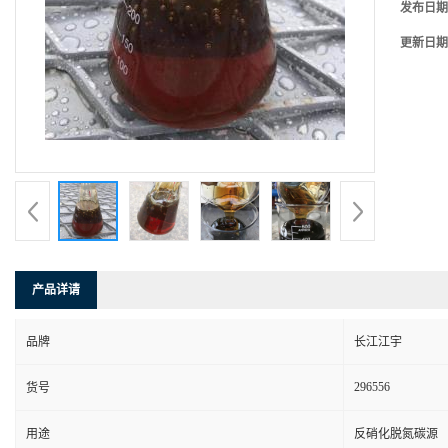
发布日期
更新日期
产品详请
品牌
长江江宇
296556
货号
用途
反硝化脱氮碳源