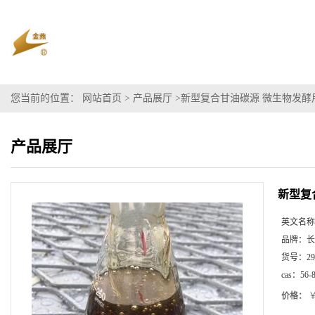
您当前的位置：
网站首页
>
产品展厅
>
新型复合甘油碳源 微生物发酵
产品展厅
新型复
英文名称
品牌：
长
货号：
29
cas：
56-
价格：
￥