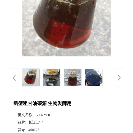
新型粗甘油碳源 生物发酵用
英文名称：
GANYOU
品牌：
长江江宇
货号：
400123