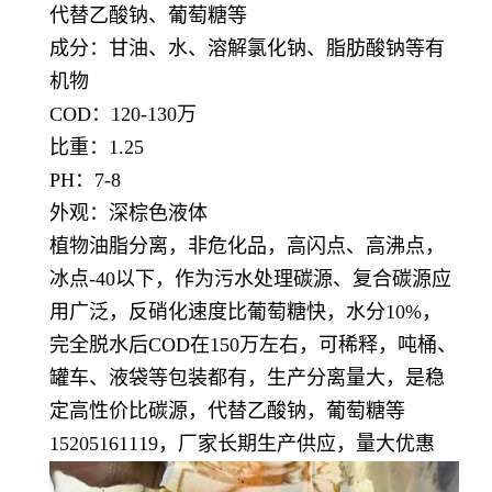
代替乙酸钠、葡萄糖等
成分：甘油、水、溶解氯化钠、脂肪酸钠等有
机物
COD：120-130万
比重：1.25
PH：7-8
外观：深棕色液体
植物油脂分离，非危化品，高闪点、高沸点，
冰点-40以下，作为污水处理碳源、复合碳源应
用广泛，反硝化速度比葡萄糖快，水分10%，
完全脱水后COD在150万左右，可稀释，吨桶、
罐车、液袋等包装都有，生产分离量大，是稳
定高性价比碳源，代替乙酸钠，葡萄糖等
15205161119，厂家长期生产供应，量大优惠