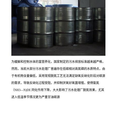
为缓解和控制水体的富营养化，国家制定的污水排放标准越来越严格，
然而，当前大部分污水处理厂普遍存在低碳相对高氮磷的水质特点，由
于有机物含量偏低，采用常规脱氮工艺无法满足缺氧反硝化阶段对碳源
的需求，导致反硝化过程受阻，并抑制厌氧好氧菌增殖，使得氨氮
（NH3—N)DE 同化作用下降，大大影响了污水处理厂脱氮效果，尤其
进入低温季节情况更为严重甘油碳源