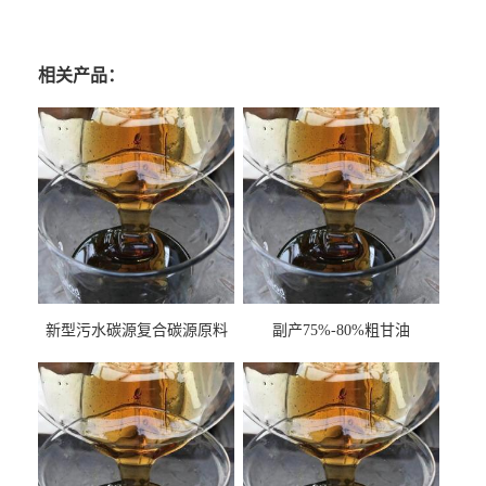
相关产品：
新型污水碳源复合碳源原料
副产75%-80%粗甘油
甘油COD120万