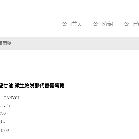
公司首页
公司介绍
公司动
葡萄糖
应甘油 微生物发酵代替葡萄糖
：
GANYOU
江江宇
759
81-5
800/吨