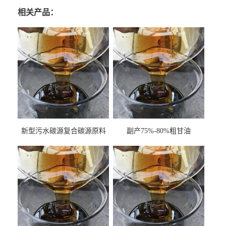
相关产品：
新型污水碳源复合碳源原料
副产75%-80%粗甘油
甘油COD120万