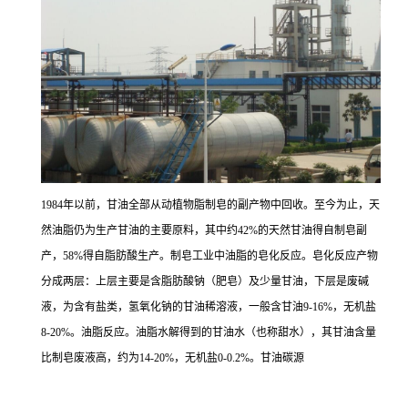
1984年以前，甘油全部从动植物脂制皂的副产物中回收。至今为止，天
然油脂仍为生产甘油的主要原料，其中约42%的天然甘油得自制皂副
产，58%得自脂肪酸生产。制皂工业中油脂的皂化反应。皂化反应产物
分成两层：上层主要是含脂肪酸钠（肥皂）及少量甘油，下层是废碱
液，为含有盐类，氢氧化钠的甘油稀溶液，一般含甘油9-16%，无机盐
8-20%。油脂反应。油脂水解得到的甘油水（也称甜水），其甘油含量
比制皂废液高，约为14-20%，无机盐0-0.2%。甘油碳源