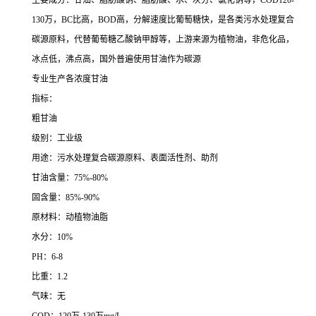
主要成分：甘油、脂肪酸钠、脂肪酸、水、灰分、氯化钠等，COD120-
130万，BC比高，BOD高，分解速度比葡萄糖快，是各类污水处理复合
碳源原料，代替葡萄糖乙酸钠甲醇等，上游来源为植物油，非危化品，
冰点低，沸点高，国外普遍使用甘油作为碳源
专业生产各浓度甘油
指标：
粗甘油
级别：工业级
用途：污水处理复合碳源原料、表面活性剂、助剂
甘油含量：75%-80%
固含量：85%-90%
原材料：动植物油脂
水分：10%
PH：6-8
比重：1.2
气味：无