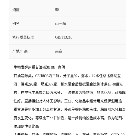
90
纯度
别名
丙三醇
GB/T13216
执行质量标准
产地/厂商
南京
生物发酵用粗甘油碳源 原厂直供
甘油是醇类，C3H8O3丙三醇，分子量92，溶水，和水任意比例胡互
溶，沸点290度，燃点377度，和水混合后根据混合比例冰点在-40度左
右，在空气中暴露会吸收水分，上游来源为植物油，非危化品，可降解
性好，直接接触对人体无影响，工业、化妆品中经常用来做保湿用途
粗甘油是初步加工分离的甘油，外观呈棕色粘稠液体，粘度随水分和温
度发生变化，等级比工业甘油低，进一步提纯脱色成本高，作为助剂、
添加剂性价比高