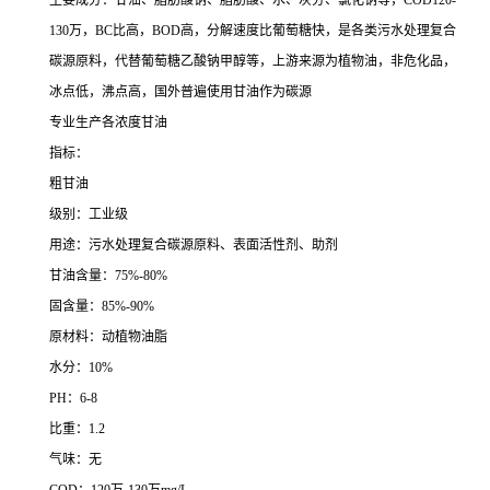
主要成分：甘油、脂肪酸钠、脂肪酸、水、灰分、氯化钠等，COD120-
130万，BC比高，BOD高，分解速度比葡萄糖快，是各类污水处理复合
碳源原料，代替葡萄糖乙酸钠甲醇等，上游来源为植物油，非危化品，
冰点低，沸点高，国外普遍使用甘油作为碳源
专业生产各浓度甘油
指标：
粗甘油
级别：工业级
用途：污水处理复合碳源原料、表面活性剂、助剂
甘油含量：75%-80%
固含量：85%-90%
原材料：动植物油脂
水分：10%
PH：6-8
比重：1.2
气味：无