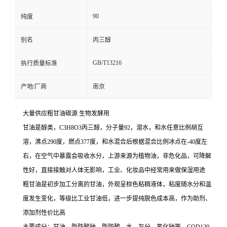
90
纯度
别名
丙三醇
GB/T13216
执行质量标准
产地/厂商
南京
大量供应粗甘油碳源 生物发酵用
甘油是醇类，C3H8O3丙三醇，分子量92，溶水，和水任意比例胡互
溶，沸点290度，燃点377度，和水混合后根据混合比例冰点在-40度左
右，在空气中暴露会吸收水分，上游来源为植物油，非危化品，可降解
性好，直接接触对人体无影响，工业、化妆品中经常用来做保湿用途
粗甘油是初步加工分离的甘油，外观呈棕色粘稠液体，粘度随水分和温
度发生变化，等级比工业甘油低，进一步提纯脱色成本高，作为助剂、
添加剂性价比高