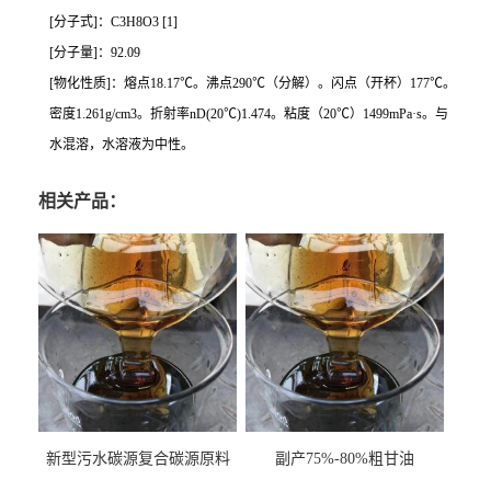
[分子式]：C3H8O3 [1]
[分子量]：92.09
[物化性质]：熔点18.17℃。沸点290℃（分解）。闪点（开杯）177℃。
密度1.261g/cm3。折射率nD(20℃)1.474。粘度（20℃）1499mPa·s。与
水混溶，水溶液为中性。
相关产品：
新型污水碳源复合碳源原料
副产75%-80%粗甘油
甘油COD120万