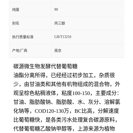
90
纯度
别名
丙三醇
GB/T13216
执行质量标准
产地/厂商
南京
碳源微生物发酵代替葡萄糖
油酯分离所得，已经经过初步加工，杂质很
少，由甘油类和其他有机物组成的混合物，外
观呈棕色粘稠液体，粘度100-150，主要成分：
甘油、脂肪酸钠、脂肪酸、水、灰分、溶解氯
化钠等，COD120-130万，BC比高，分解速度
比葡萄糖快，是各类污水处理复合碳源原料，
代替葡萄糖乙酸钠甲醇等，上游来源为植物