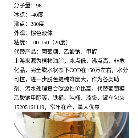
分子量：96
冰点：-40度
沸点：280度
外观：棕色液体
粘度：100-150（20度）
代替产品：葡萄糖、乙酸钠、甲醇
上游来源为植物油脂，冰点低，沸点高，非危
化品，完全脱水状态下COD在150万左右，水分
可控，进一步脱色提纯难度大，作为各类助
剂、污水处理复合碳源性价比高，代替葡萄糖
乙酸钠甲醇等，铁桶、吨桶、液袋、罐车包装
15205161119，常年在产，量大优惠