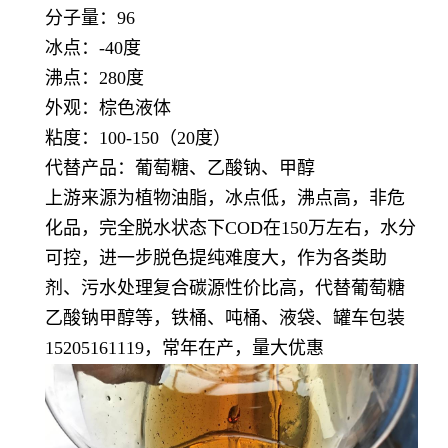
分子量：96
冰点：-40度
沸点：280度
外观：棕色液体
粘度：100-150（20度）
代替产品：葡萄糖、乙酸钠、甲醇
上游来源为植物油脂，冰点低，沸点高，非危
化品，完全脱水状态下COD在150万左右，水分
可控，进一步脱色提纯难度大，作为各类助
剂、污水处理复合碳源性价比高，代替葡萄糖
乙酸钠甲醇等，铁桶、吨桶、液袋、罐车包装
15205161119，常年在产，量大优惠