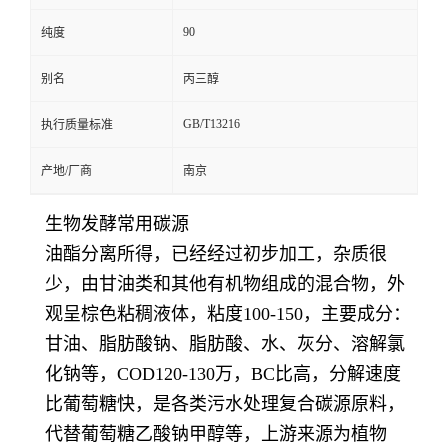
90
纯度
别名
丙三醇
GB/T13216
执行质量标准
产地/厂商
南京
生物发酵常用碳源
油酯分离所得，已经经过初步加工，杂质很
少，由甘油类和其他有机物组成的混合物，外
观呈棕色粘稠液体，粘度100-150，主要成分：
甘油、脂肪酸钠、脂肪酸、水、灰分、溶解氯
化钠等，COD120-130万，BC比高，分解速度
比葡萄糖快，是各类污水处理复合碳源原料，
代替葡萄糖乙酸钠甲醇等，上游来源为植物