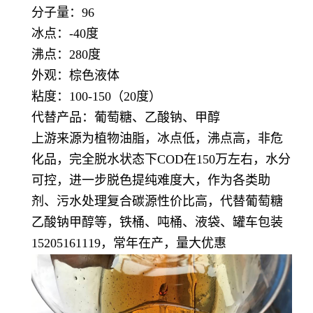
分子量：96
冰点：-40度
沸点：280度
外观：棕色液体
粘度：100-150（20度）
代替产品：葡萄糖、乙酸钠、甲醇
上游来源为植物油脂，冰点低，沸点高，非危
化品，完全脱水状态下COD在150万左右，水分
可控，进一步脱色提纯难度大，作为各类助
剂、污水处理复合碳源性价比高，代替葡萄糖
乙酸钠甲醇等，铁桶、吨桶、液袋、罐车包装
15205161119，常年在产，量大优惠