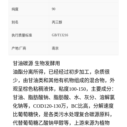
90
纯度
别名
丙三醇
GB/T13216
执行质量标准
产地/厂商
南京
甘油碳源 生物发酵用
油酯分离所得，已经经过初步加工，杂质很
少，由甘油类和其他有机物组成的混合物，外
观呈棕色粘稠液体，粘度100-150，主要成分：
甘油、脂肪酸钠、脂肪酸、水、灰分、溶解氯
化钠等，COD120-130万，BC比高，分解速度
比葡萄糖快，是各类污水处理复合碳源原料，
代替葡萄糖乙酸钠甲醇等，上游来源为植物