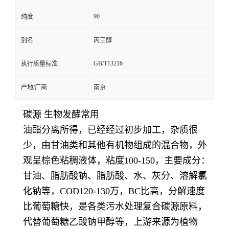
90
纯度
别名
丙三醇
GB/T13216
执行质量标准
产地/厂商
南京
碳源 生物发酵常用
油酯分离所得，已经经过初步加工，杂质很
少，由甘油类和其他有机物组成的混合物，外
观呈棕色粘稠液体，粘度100-150，主要成分：
甘油、脂肪酸钠、脂肪酸、水、灰分、溶解氯
化钠等，COD120-130万，BC比高，分解速度
比葡萄糖快，是各类污水处理复合碳源原料，
代替葡萄糖乙酸钠甲醇等，上游来源为植物