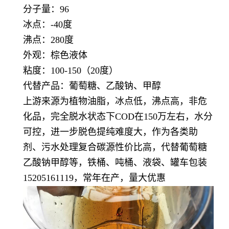
分子量：96
冰点：-40度
沸点：280度
外观：棕色液体
粘度：100-150（20度）
代替产品：葡萄糖、乙酸钠、甲醇
上游来源为植物油脂，冰点低，沸点高，非危
化品，完全脱水状态下COD在150万左右，水分
可控，进一步脱色提纯难度大，作为各类助
剂、污水处理复合碳源性价比高，代替葡萄糖
乙酸钠甲醇等，铁桶、吨桶、液袋、罐车包装
15205161119，常年在产，量大优惠