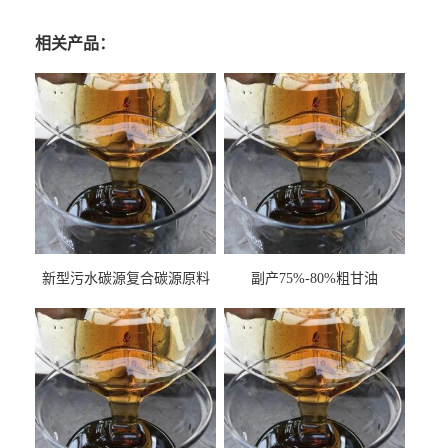
相关产品：
新型污水碳源复合碳源原料
副产75%-80%粗甘油
甘油COD120万