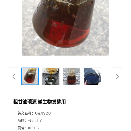
粗甘油碳源 微生物发酵用
英文名称：
GANYOU
品牌：
长江江宇
货号：
013113