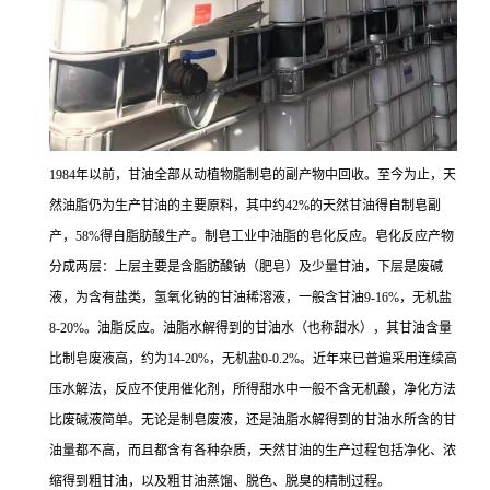
1984年以前，甘油全部从动植物脂制皂的副产物中回收。至今为止，天
然油脂仍为生产甘油的主要原料，其中约42%的天然甘油得自制皂副
产，58%得自脂肪酸生产。制皂工业中油脂的皂化反应。皂化反应产物
分成两层：上层主要是含脂肪酸钠（肥皂）及少量甘油，下层是废碱
液，为含有盐类，氢氧化钠的甘油稀溶液，一般含甘油9-16%，无机盐
8-20%。油脂反应。油脂水解得到的甘油水（也称甜水），其甘油含量
比制皂废液高，约为14-20%，无机盐0-0.2%。近年来已普遍采用连续高
压水解法，反应不使用催化剂，所得甜水中一般不含无机酸，净化方法
比废碱液简单。无论是制皂废液，还是油脂水解得到的甘油水所含的甘
油量都不高，而且都含有各种杂质，天然甘油的生产过程包括净化、浓
缩得到粗甘油，以及粗甘油蒸馏、脱色、脱臭的精制过程。