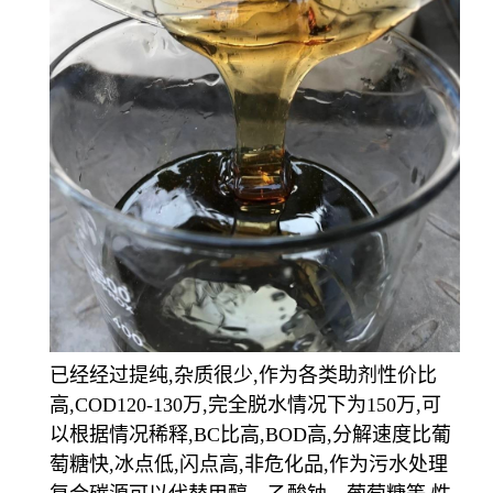
已经经过提纯,杂质很少,作为各类助剂性价比
高,COD120-130万,完全脱水情况下为150万,可
以根据情况稀释,BC比高,BOD高,分解速度比葡
萄糖快,冰点低,闪点高,非危化品,作为污水处理