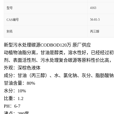
4163
型号
56-81-5
CAS编号
别名
丙三醇
新型污水处理碳源CODBOD120万 原厂供应
动植物油脂分离，甘油是醇类，溶水性好，已经经过初
剂、表面活性剂、污水处理复合碳源等原料性价比高，
外观：深棕色液体
成分：甘油（丙三醇）、水、氯化钠、灰分、脂肪酸钠
甘油含量：80%
水分：10%
比重：1.2
PH：6-7
沸点：290度