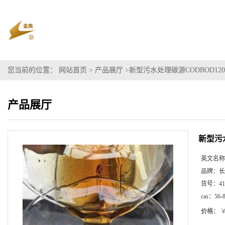
您当前的位置：
网站首页
>
产品展厅
>
新型污水处理碳源CODBOD12
产品展厅
新型污
英文名称
品牌：
长
货号：
41
cas：
56-
价格：
￥