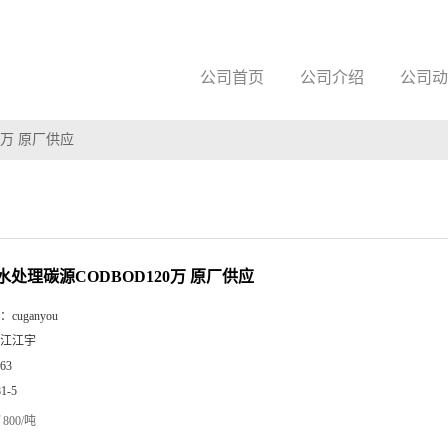
公司首页
公司介绍
公司动
0万 原厂供应
水处理碳源CODBOD120万 原厂供应
：
cuganyou
江江宇
63
81-5
800/吨