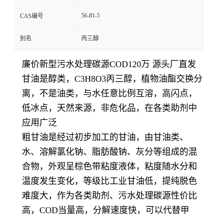
56-81-5
CAS编号
别名
丙三醇
廉价新型污水处理碳源COD120万 源头厂直发
甘油是醇类，C3H8O3丙三醇，植物油酯交换分
离，不是油类，与水任意比例互溶，高闪点，
低冰点，天然来源，非危化品，在各类助剂中
应用广泛
粗甘油是经过初步加工的甘油，由甘油类、
水、溶解氯化钠、脂肪酸钠、灰分等组成的混
合物，外观呈棕色带粘度液体，粘度随水分和
温度发生变化，等级比工业甘油低，提纯脱色
难度大，作为各类助剂、污水处理碳源性价比
高，COD当量高，分解速度快，可以代替甲