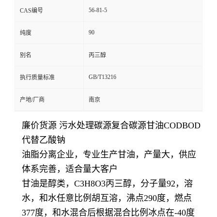
56-81-5
CAS编号
90
纯度
别名
丙三醇
GB/T13216
执行质量标准
产地/厂商
南京
廉价货源 污水处理碳源复合碳源甘油CODBOD
代替乙酸钠
油脂分离企业，专业生产甘油，产量大，供应
体系完善，适合量大客户
甘油是醇类，C3H8O3丙三醇，分子量92，溶
水，和水任意比例胡互溶，沸点290度，燃点
377度，和水混合后根据混合比例冰点在-40度