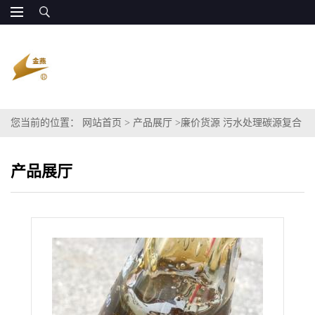
您当前的位置：
网站首页
>
产品展厅
>
廉价货源 污水处理碳源复合
碳源甘油CODBOD代替乙酸钠
产品展厅