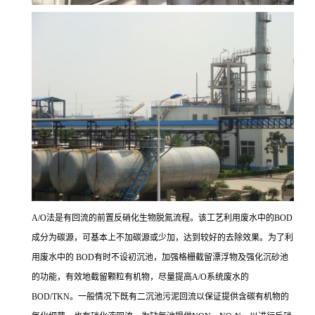
A/O法是有回流的前置反硝化生物脱氮流程。该工艺利用废水中的BOD
成分为碳源，可基本上不加碳源或少加，达到较好的去除效果。为了利
用废水中的 BOD有时不设初沉池，加强格栅截留漂浮物及强化沉砂池
的功能，有效地截留颗粒有机物，尽量提高A/O系统废水的
BOD/TKN。一般情况下既有二沉池污泥回流以保证提供含碳有机物的