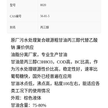
8020
型号
56-81-5
CAS编号
别名
丙三醇
原厂污水处理复合碳源粗甘油丙三醇代替乙酸
钠 廉价供应
油脂分离厂家，专业生产甘油
甘油是丙三醇C3H8O3，COD高，BC比高，作
为污水处理碳源性价比高，稳定性好，速率比
葡萄糖快，国外已经普遍在应用
甘油冰点低，沸点高，粘度100左右，能适应各
类工况下的使用情况
外观：棕色液体
甘油含量：75-80
%