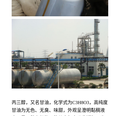
丙三醇，又名甘油，化学式为C3H8O3，高纯度
甘油为无色、无臭、味甜，外观呈澄明黏稠液