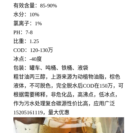
有效含量：85-90
%
水分：10
%
氯离子：1%
PH：7-8
比重：1.25
COD：120-130万
冰点：-40度
包装：罐车、吨桶、铁桶、液袋
粗甘油丙三醇，上游来源为动植物油脂，棕色
液体，不可脱色，完全脱水后COD在150万，可
根据需要稀释，非危化品，高沸点，低冰点，
作为
污水处理复合碳源性价比高，应用广泛
15205161119，量大优惠