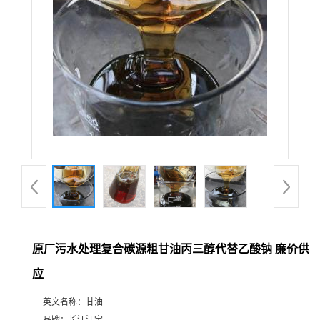
原厂污水处理复合碳源粗甘油丙三醇代替乙酸钠 廉价供
应
英文名称：
甘油