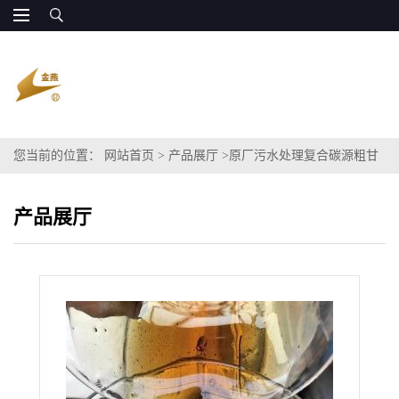
您当前的位置：
网站首页
>
产品展厅
>
原厂污水处理复合碳源粗甘
油丙三醇代替乙酸钠 廉价供应
产品展厅