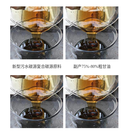
新型污水碳源复合碳源原料
副产75%-80%粗甘油
甘油COD120万